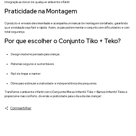
integração ao décor de qualquer ambiente infantil.
Praticidade na Montagem
O produto é enviado
desmontado
e acompanha um manual de montagem detalhado, garantindo
que a instalação seja fácil e rápida. Assim, os pais podem montar o conjunto sem dificuldades e com
total segurança.
Por que escolher o Conjunto Tiko + Teko?
Design moderno pensado para crianças
Materiais seguros e sustentáveis
Fácil de limpar e manter
Ótimo para estimular a criatividade e independência dos pequenos
Transforme o ambiente infantil com o
Conjunto Mesa Infantil Tiko + Banco Infantil Teko
e
proporcione mais conforto, diversão e praticidade para o dia a dia das crianças!
Compartilhar