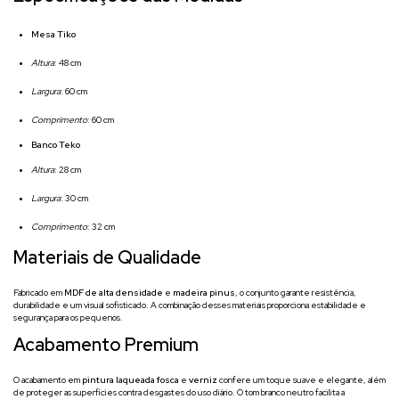
Mesa Tiko
Altura
: 48 cm
Largura
: 60 cm
Comprimento
: 60 cm
Banco Teko
Altura
: 28 cm
Largura
: 30 cm
Comprimento
: 32 cm
Materiais de Qualidade
Fabricado em
MDF de alta densidade
e
madeira pinus
, o conjunto garante resistência,
durabilidade e um visual sofisticado. A combinação desses materiais proporciona estabilidade e
segurança para os pequenos.
Acabamento Premium
O acabamento em
pintura laqueada fosca
e
verniz
confere um toque suave e elegante, além
de proteger as superfícies contra desgastes do uso diário. O tom branco neutro facilita a