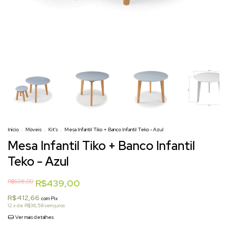
Início
.
Móveis
.
Kit's
.
Mesa Infantil Tiko + Banco Infantil Teko - Azul
Mesa Infantil Tiko + Banco Infantil
Teko - Azul
R$638,00
R$439,00
R$412,66
com
Pix
12
x de
R$36,58
sem juros
Ver mais detalhes